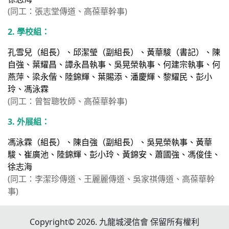
(同工：張志堂傳道、高葆華幹事)
2. 學校組：
孔雪兒（組長）、邱潔瑩（副組長）、黃華駿（書記）、陳
自強、葉耀昌、譚永昌執事、吳晃榮執事、何建宗執事、何
燕萍、梁永偕、陸錦輝、葉賜添、潘慶輝、黎耀民、彭小
玲、馮泳霖
(同工：曾智聰牧師、高葆華幹事)
3. 外展組：
馮泳霖（組長）、陳自強（副組長）、吳晃榮執事、黃華
駿、崔廣池、陸錦輝、彭小玲、黃錦安、蕭國強、馮俊佳、
徐志海
(同工：李潔珍傳道、王麗麗傳道、吳家祺傳道、高葆華幹
事)
Copyright© 2026. 九龍城浸信會 保留所有權利