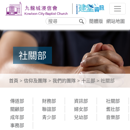
簡體版
網站地圖
搜
尋
社關部
首頁
信仰及團隊
我們的團隊
十三部
社關部
傳道部
財務部
資訊部
社關部
關顧部
聯誼部
婦女部
耆壯部
成年部
青少部
兒幼部
音樂部
事務部