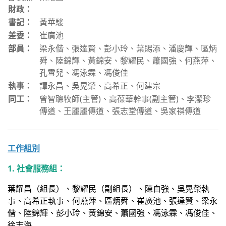
財政：
書記：
黃華駿
差委：
崔廣池
部員：
梁永偕、張達賢、彭小玲、葉賜添、潘慶輝、區炳
舜、陸錦輝、黃錦安、黎耀民、蕭國強、何燕萍、
孔雪兒、馮泳霖、馮俊佳
執事：
譚永昌、吳晃榮、高希正、何建宗
同工：
曾智聰牧師(主管)、高葆華幹事(副主管)、李潔珍
傳道、王麗麗傳道、張志堂傳道、吳家祺傳道
工作組別
1. 社會服務組：
葉耀昌（組長）、黎耀民（副組長）、陳自強、吳晃榮執
事、高希正執事、何燕萍、區炳舜、崔廣池、張達賢、梁永
偕、陸錦輝、彭小玲、黃錦安、蕭國強、馮泳霖、馮俊佳、
徐志海