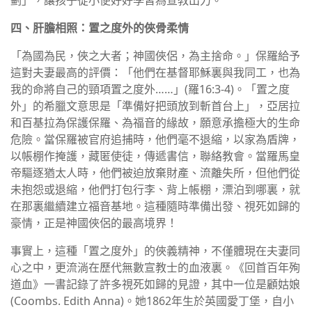
劃」，讓孩子從小便好好學習為宣教出力。
四、肝膽相照：置之度外的俠骨柔情
「為國為民，俠之大者；神國俠侶，為主捨命。」保羅給予
這對夫妻最高的評價：「他們在基督耶穌裏與我同工，也為
我的命將自己的頸項置之度外……」(羅16:3-4)。「置之度
外」的希臘文意思是「準備好把頭放到斬首台上」，亞居拉
和百基拉為保護保羅、為福音的緣故，願意承擔極大的生命
危險。當保羅被官府追捕時，他們毫不退縮，以家為盾牌，
以帳棚作掩護，藏匿使徒，傳遞書信，聯絡教會。當羅馬皇
帝驅逐猶太人時，他們被迫放棄財產、流離失所，但他們從
未抱怨或退縮，他們打包行李、背上帳棚，漂泊到哪裏，就
在那裏繼續建立福音基地。這種隨時準備出發、視死如歸的
豪情，正是神國俠侶的最高境界！
事實上，這種「置之度外」的俠義精神，不僅體現在夫妻同
心之中，更流淌在歷代無數宣教士的血液裏。《回首百年殉
道血》一書記錄了許多視死如歸的見證，其中一位是顧姑娘
(Coombs. Edith Anna)。她1862年生於英國愛丁堡，自小