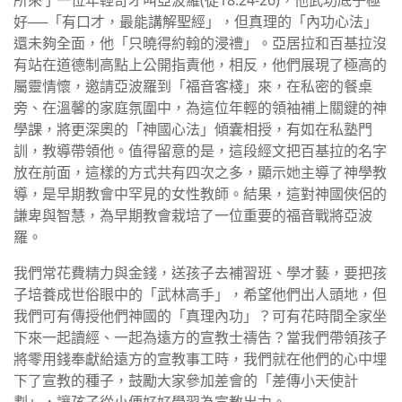
所來了一位年輕奇才叫亞波羅(徒18:24-26)，他武功底子極
好──「有口才，最能講解聖經」，但真理的「內功心法」
還未夠全面，他「只曉得約翰的浸禮」。亞居拉和百基拉沒
有站在道德制高點上公開指責他，相反，他們展現了極高的
屬靈情懷，邀請亞波羅到「福音客棧」來，在私密的餐桌
旁、在溫馨的家庭氛圍中，為這位年輕的領袖補上關鍵的神
學課，將更深奧的「神國心法」傾囊相授，有如在私塾門
訓，教導帶領他。值得留意的是，這段經文把百基拉的名字
放在前面，這樣的方式共有四次之多，顯示她主導了神學教
導，是早期教會中罕見的女性教師。結果，這對神國俠侶的
謙卑與智慧，為早期教會栽培了一位重要的福音戰將亞波
羅。
我們常花費精力與金錢，送孩子去補習班、學才藝，要把孩
子培養成世俗眼中的「武林高手」，希望他們出人頭地，但
我們可有傳授他們神國的「真理內功」？可有花時間全家坐
下來一起讀經、一起為遠方的宣教士禱告？當我們帶領孩子
將零用錢奉獻給遠方的宣教事工時，我們就在他們的心中埋
下了宣教的種子，鼓勵大家參加差會的「差傳小天使計