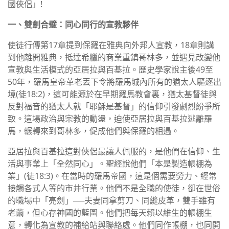
國俠侶」!
一、雙劍合璧：同心同行的宣教夥伴
使徒行傳第17章提到保羅在雅典向外邦人宣教，18章則講
到他離開雅典，抵達希臘的商業重鎮哥林多，並遇見改變他
宣教與生活模式的亞居拉與百基拉。歷史學家說主後49至
50年，羅馬皇帝革老丟下令將羅馬城內所有的猶太人驅逐出
境(徒18:2)，這可能源於在早期羅馬教會裏，猶太基督徒與
反對福音的猶太人就「耶穌是基督」的信仰引發劇烈紛爭所
致。這場政治與宗教的動盪，迫使亞居拉與百基拉逃離羅
馬，輾轉來到哥林多，促成他們與保羅的相遇。
亞居拉與百基拉這對俠侶最讓人佩服的，是他們在信仰、生
活與事業上「全然同心」。聖經說他們「本是製造帳棚為
業」(徒18:3)。在當時的羅馬帝國，這是個需要勞力、經常
接觸各式人等的市井行業。他們不是全職的使徒，卻在世俗
的職場中「亮劍」──夫妻同拿剪刀、同縫皮革，雙手雖有
老繭，但心存神國的藍圖。他們把每天賴以維生的帳棚生
意，轉化為宣教的補給站與聯絡處。他們同作帳棚，也同開