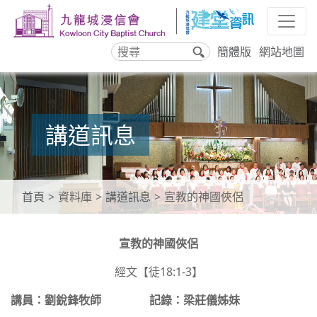
簡體版
網站地圖
搜
尋
講道訊息
首頁
資料庫
講道訊息
宣教的神國俠侶
宣教的神國俠侶
經文【徒18:1-3】
講員：劉銳鋒牧師 記錄：梁莊儀姊妹