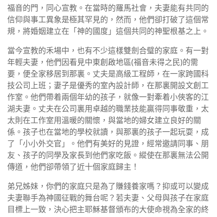
福音的門，同心宣教。在當時的羅馬社會，夫妻能有共同的
信仰與事工異象是極其罕見的，然而，他們卻打破了這個常
規，將婚姻建立在「神的國度」這個共同的神聖根基之上。
當今宣教的禾場中，也有不少這樣雙劍合璧的家庭。有一對
年輕夫妻，他們因看見中東創啟地區(福音未得之民)的需
要，便全家移居到那裏。丈夫是高級工程師，在一家跨國科
技公司上班；妻子是優秀的室內設計師，在那裏開設文創工
作室。他們帶着兩個年幼的孩子，就像一對牽着小俠客的江
湖夫妻。丈夫在公司裏用卓越的職業技能贏得同事敬重，太
太則在工作室用溫暖的關懷，與當地的婦女建立良好的關
係。孩子也在當地的學校就讀，與那裏的孩子一起玩耍，成
了「小小外交官」。他們有美好的見證，經常邀請同事、朋
友、孩子的同學及家長到他們家吃飯。縱使在那裏無法公開
傳道，他們卻帶領了近十個家庭歸主！
弟兄姊妹，你們的家庭只是為了賺錢養家嗎？抑或可以變成
夫妻聯手為神國征戰的舞台呢？若夫妻、父母與孩子在家庭
目標上一致，決心把主耶穌基督頒布的大使命視為全家的終