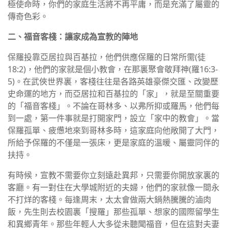
極使命時，你們的家庭生活將不再平庸，而是充滿了屬靈的
傳奇色彩。
二、福音客棧：讓家成為宣教的陣地
保羅投靠亞居拉與百基拉，他們供應保羅的日常所需(徒
18:2)，他們的家就是個小教會，在那裏聚會敬拜神(羅16:3-
5)。在武俠世界裏，客棧往往是各路英雄豪傑交匯、改變歷
史命運的地方，而亞居拉和百基拉的「家」，就是至關重要
的「福音客棧」。不論在哥林多、以弗所抑或羅馬，他們每
到一處，第一件事就是打開家門，設立「家中的教會」。當
保羅孤單、疲憊地來到哥林多時，這家庭向他敞開了大門，
所給予保羅的不僅是一張床，更是家庭的溫暖、屬靈同伴的
扶持。
有時候，宣教不需要你立刻遠赴異邦，只需要你開放家裏的
客廳。有一對住在大學城附近的夫婦，他們的家就像一間永
不打烊的客棧。每逢周末，太太會做兩大鍋熱騰騰的滷肉
飯，先生則去校園裏「搜羅」那些孤單、想家的國際留學生
和異鄉青年。那些年輕人大多從未聽聞福音，但在這對夫妻