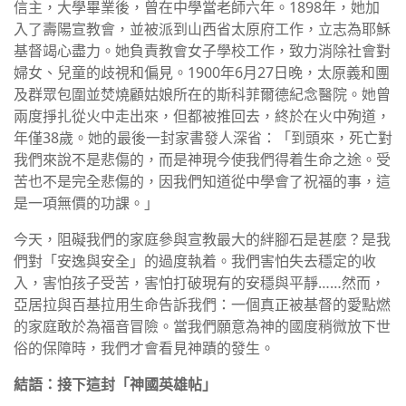
信主，大學畢業後，曾在中學當老師六年。1898年，她加
入了壽陽宣教會，並被派到山西省太原府工作，立志為耶穌
基督竭心盡力。她負責教會女子學校工作，致力消除社會對
婦女、兒童的歧視和偏見。1900年6月27日晚，太原義和團
及群眾包圍並焚燒顧姑娘所在的斯科菲爾德紀念醫院。她曾
兩度掙扎從火中走出來，但都被推回去，終於在火中殉道，
年僅38歲。她的最後一封家書發人深省：「到頭來，死亡對
我們來說不是悲傷的，而是神現今使我們得着生命之途。受
苦也不是完全悲傷的，因我們知道從中學會了祝福的事，這
是一項無價的功課。」
今天，阻礙我們的家庭參與宣教最大的絆腳石是甚麼？是我
們對「安逸與安全」的過度執着。我們害怕失去穩定的收
入，害怕孩子受苦，害怕打破現有的安穩與平靜……然而，
亞居拉與百基拉用生命告訴我們：一個真正被基督的愛點燃
的家庭敢於為福音冒險。當我們願意為神的國度稍微放下世
俗的保障時，我們才會看見神蹟的發生。
結語：接下這封「神國英雄帖」