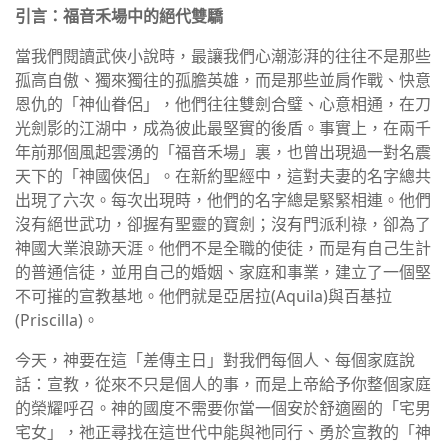
引言：福音禾場中的絕代雙驕
當我們閱讀武俠小說時，最讓我們心潮澎湃的往往不是那些
孤高自傲、獨來獨往的孤膽英雄，而是那些並肩作戰、快意
恩仇的「神仙眷侶」，他們往往雙劍合璧、心意相通，在刀
光劍影的江湖中，成為彼此最堅實的後盾。事實上，在兩千
年前那個風起雲湧的「福音禾場」裏，也曾出現過一對名震
天下的「神國俠侶」。在新約聖經中，這對夫妻的名字總共
出現了六次。每次出現時，他們的名字總是緊緊相連。他們
沒有絕世武功，卻握有聖靈的寶劍；沒有門派利祿，卻為了
神國大業浪跡天涯。他們不是全職的使徒，而是有自己生計
的普通信徒，並用自己的婚姻、家庭和事業，建立了一個堅
不可摧的宣教基地。他們就是亞居拉(Aquila)與百基拉
(Priscilla)。
今天，神要在這「差傳主日」對我們每個人、每個家庭說
話：宣教，從來不只是個人的事，而是上帝給予你整個家庭
的榮耀呼召。神的國度不需要你當一個安於舒適圈的「宅男
宅女」，祂正尋找在這世代中能與祂同行、勇於宣教的「神