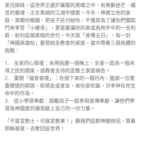
弟兄姊妹，這世界正處於屬靈的黑暗之中，有無數迷茫、痛
苦的靈魂，正在黑暗的江湖中摸索。今天，神建立你的家
庭、賞賜你婚姻、把孩子託付給你，不僅是為了讓你們關起
門來享受「小確幸」，更是要讓你的家成為祂手中的一支利
箭，射向這個黑暗的世代。今天是「差傳主日」，有一封
「神國英雄帖」要發給全教會的家庭，當中帶着三個具體的
挑戰：
1. 全家同心築壇：本周挑選一個晚上，全家一起為一個未
得之民的國家，或教會支持的宣教士家庭禱告。
2. 重開「福音客棧」：在接下來的一個月內，邀請一位需
要關懷的鄰居、新朋友或會友，來你家吃飯，分享神在你生
命中的作為。
3. 從小學習奉獻：鼓勵孩子一起參與差傳奉獻，讓他們學
習為神國度的擴張獻上自己的一份力量。
「不是宣教士，可做宣教事！」願我們這群神國俠侶，靠着
耶穌基督，去奪回這世界！