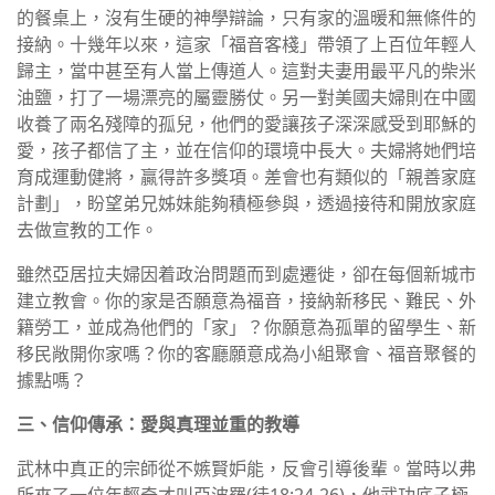
的餐桌上，沒有生硬的神學辯論，只有家的溫暖和無條件的
接納。十幾年以來，這家「福音客棧」帶領了上百位年輕人
歸主，當中甚至有人當上傳道人。這對夫妻用最平凡的柴米
油鹽，打了一場漂亮的屬靈勝仗。另一對美國夫婦則在中國
收養了兩名殘障的孤兒，他們的愛讓孩子深深感受到耶穌的
愛，孩子都信了主，並在信仰的環境中長大。夫婦將她們培
育成運動健將，贏得許多獎項。差會也有類似的「親善家庭
計劃」，盼望弟兄姊妹能夠積極參與，透過接待和開放家庭
去做宣教的工作。
雖然亞居拉夫婦因着政治問題而到處遷徙，卻在每個新城市
建立教會。你的家是否願意為福音，接納新移民、難民、外
籍勞工，並成為他們的「家」？你願意為孤單的留學生、新
移民敞開你家嗎？你的客廳願意成為小組聚會、福音聚餐的
據點嗎？
三、信仰傳承：愛與真理並重的教導
武林中真正的宗師從不嫉賢妒能，反會引導後輩。當時以弗