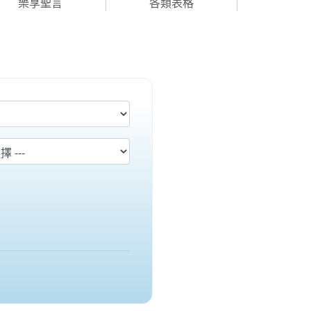
樂享聖言
各類表格