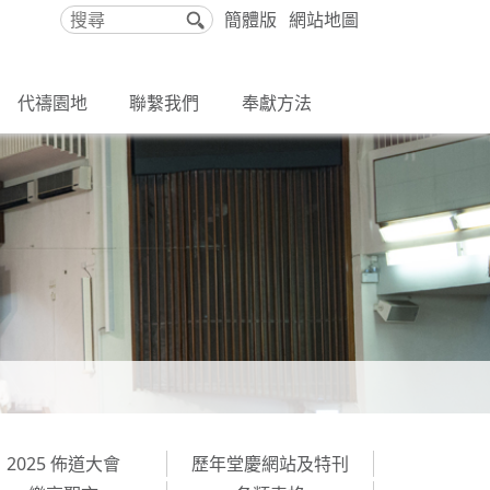
簡體版
網站地圖
搜
尋
代禱園地
聯繫我們
奉獻方法
2025 佈道大會
歷年堂慶網站及特刊