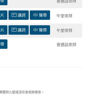
聲帶
普通話崇拜
影片
講詞
聲帶
午堂崇拜
影片
講詞
聲帶
午堂崇拜
聲帶
普通話崇拜
團體與九龍城浸信會絕無關係。