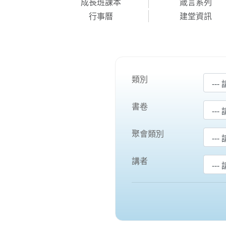
成長班課本
箴言系列
行事曆
建堂資訊
類別
書卷
聚會類別
講者