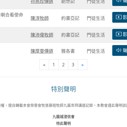
符燕珍傳道
​創世記
門徒生活
從喇合看使命
陳淳牧師
約書亞記
門徒生活
陳沛偉牧師
約書亞記
門徒生活
陳厚雯傳道
雅各書
門徒生活
«
1
2
3
»
特別聲明
授權，擅自轉載本會榮譽會牧張慕皚牧師九篇崇拜講道記錄，本教會謹此聲明該
九龍城浸信會
特此聲明